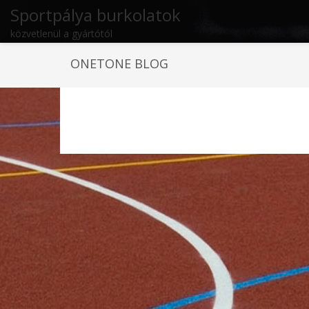
Sportpálya burkolatok
közvetlenül a gyártótól
ONETONE BLOG